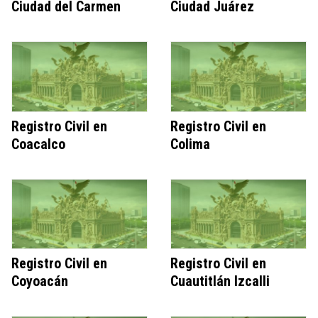
Ciudad del Carmen
Ciudad Juárez
Registro Civil en
Registro Civil en
Coacalco
Colima
Registro Civil en
Registro Civil en
Coyoacán
Cuautitlán Izcalli