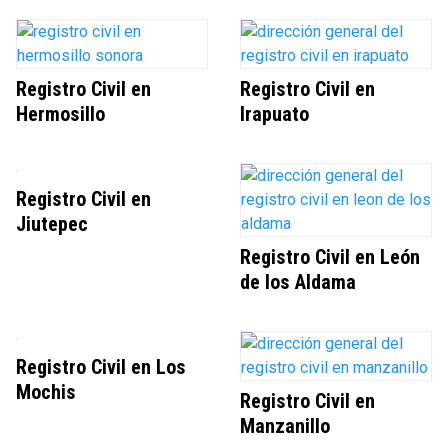
Registro Civil en
Registro Civil en
Hermosillo
Irapuato
Registro Civil en
Jiutepec
Registro Civil en León
de los Aldama
Registro Civil en Los
Mochis
Registro Civil en
Manzanillo