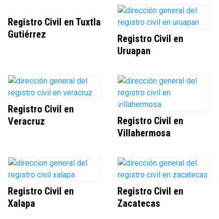
Registro Civil en Tuxtla
Gutiérrez
Registro Civil en
Uruapan
Registro Civil en
Registro Civil en
Veracruz
Villahermosa
Registro Civil en
Registro Civil en
Xalapa
Zacatecas