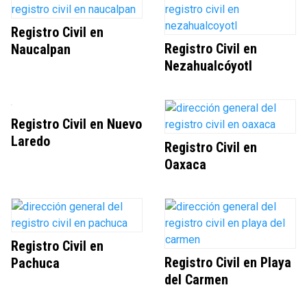
Registro Civil en
Registro Civil en
Naucalpan
Nezahualcóyotl
Registro Civil en Nuevo
Laredo
Registro Civil en
Oaxaca
Registro Civil en
Registro Civil en Playa
Pachuca
del Carmen