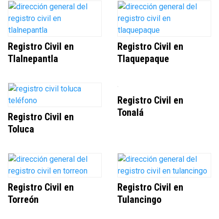
Registro Civil en
Registro Civil en
Tlalnepantla
Tlaquepaque
Registro Civil en
Tonalá
Registro Civil en
Toluca
Registro Civil en
Registro Civil en
Torreón
Tulancingo